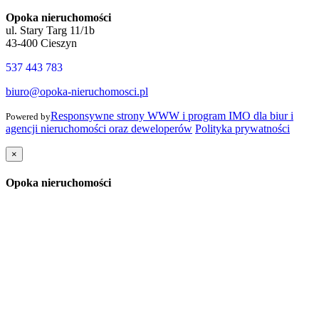
Opoka nieruchomości
ul. Stary Targ 11/1b
43-400 Cieszyn
537 443 783
biuro@opoka-nieruchomosci.pl
Responsywne strony WWW i program IMO dla biur i
Powered by
agencji nieruchomości oraz deweloperów
Polityka prywatności
×
Opoka nieruchomości