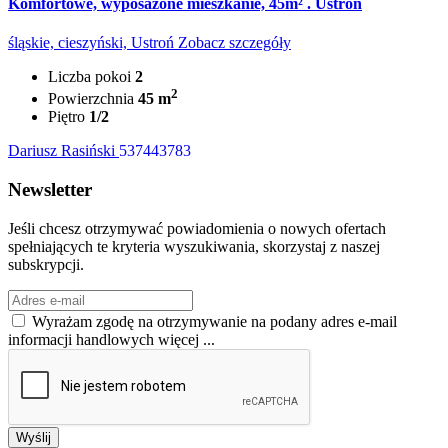
Komfortowe, wyposażone mieszkanie, 45m² . Ustroń
śląskie, cieszyński, Ustroń
Zobacz szczegóły
Liczba pokoi
2
2
Powierzchnia
45 m
Piętro
1/2
Dariusz Rasiński
537443783
Newsletter
Jeśli chcesz otrzymywać powiadomienia o nowych ofertach
spełniających te kryteria wyszukiwania, skorzystaj z naszej
subskrypcji.
Wyrażam zgodę na otrzymywanie na podany adres e-mail
informacji handlowych
więcej ...
Wyślij