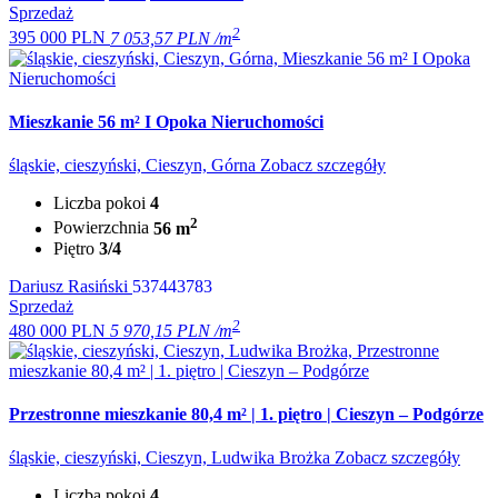
Sprzedaż
2
395 000 PLN
7 053,57 PLN /m
Mieszkanie 56 m² I Opoka Nieruchomości
śląskie, cieszyński, Cieszyn, Górna
Zobacz szczegóły
Liczba pokoi
4
2
Powierzchnia
56 m
Piętro
3/4
Dariusz Rasiński
537443783
Sprzedaż
2
480 000 PLN
5 970,15 PLN /m
Przestronne mieszkanie 80,4 m² | 1. piętro | Cieszyn – Podgórze
śląskie, cieszyński, Cieszyn, Ludwika Brożka
Zobacz szczegóły
Liczba pokoi
4