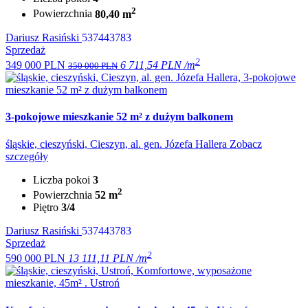
2
Powierzchnia
80,40 m
Dariusz Rasiński
537443783
Sprzedaż
2
349 000 PLN
6 711,54 PLN /m
350 000 PLN
3‑pokojowe mieszkanie 52 m² z dużym balkonem
śląskie, cieszyński, Cieszyn, al. gen. Józefa Hallera
Zobacz
szczegóły
Liczba pokoi
3
2
Powierzchnia
52 m
Piętro
3/4
Dariusz Rasiński
537443783
Sprzedaż
2
590 000 PLN
13 111,11 PLN /m